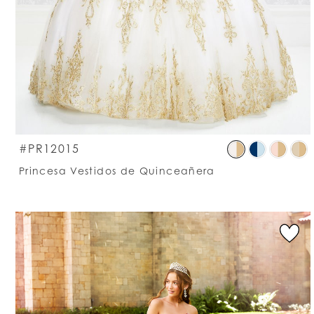
S
#PR12015
C
Princesa Vestidos de Quinceañera
Li
#
t
e