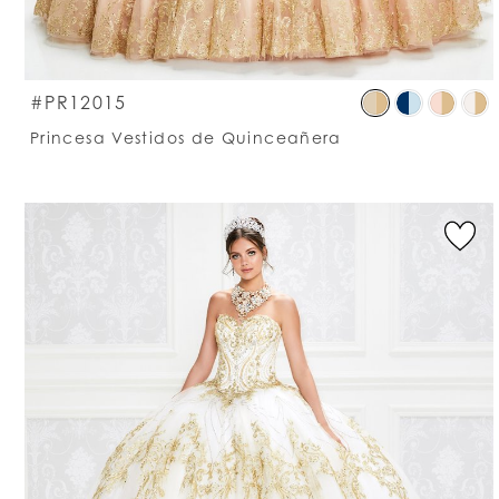
S
#PR12015
C
Princesa Vestidos de Quinceañera
Li
#
t
e