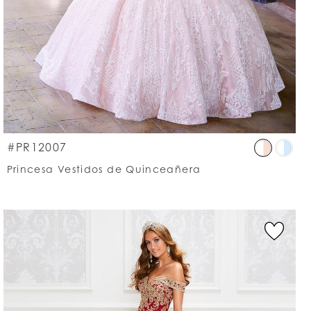
p
Skip
#PR12007
lor
Colo
Princesa Vestidos de Quinceañera
List
a0b8f6ed3
#fd
to
d
end