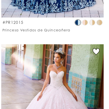
p
Skip
#PR12015
lor
Colo
Princesa Vestidos de Quinceañera
List
c9de23a2a
#28
to
d
end