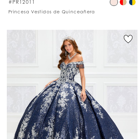
S
#PR12011
C
Princesa Vestidos de Quinceañera
Li
#
t
e