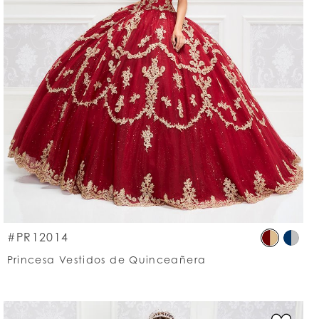
p
Skip
#PR12014
lor
Colo
Princesa Vestidos de Quinceañera
List
7afecc705
#f2b
to
d
end