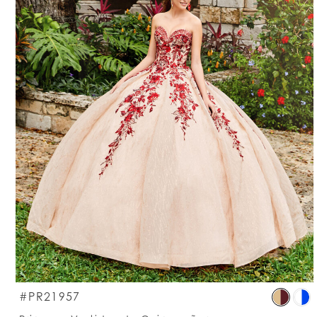
S
#PR21957
C