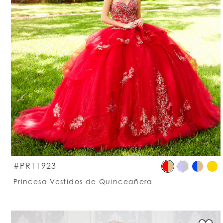
S
#PR11923
C
Princesa Vestidos de Quinceañera
Li
#
t
e