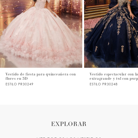
2
3
4
5
6
7
Vestido de fiesta para quinceañera con
Vestido espectacular con l
flores en 3D
extragrande y tul con pur
8
ESTILO PR30249
ESTILO PR30248
9
10
11
EXPLORAR
12