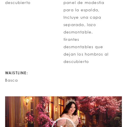
descubierto
panel de modestia
para la espalda,
Incluye una capa
separada, lazo
desmontable,
tirantes
desmontables que
dejan los hombros al
descubierto
WAISTLINE:
Basca
PAUSE AUTOPLAY
PREVIOUS SLIDE
NEXT SLIDE
0
1