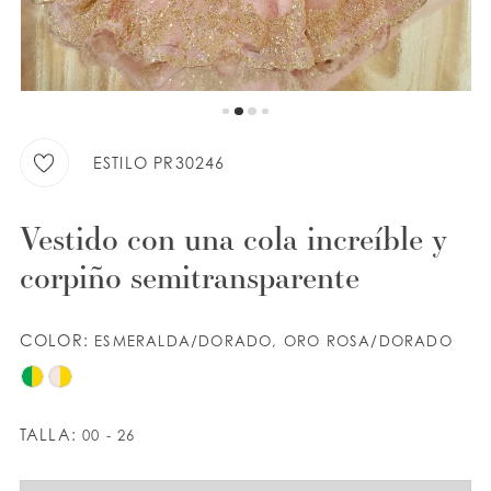
9
LISTA DE DESEOS
10
ESPAÑOL
INGLES
ESTILO PR30246
Vestido con una cola increíble y
corpiño semitransparente
COLOR:
ESMERALDA/DORADO, ORO ROSA/DORADO
TALLA:
00 - 26