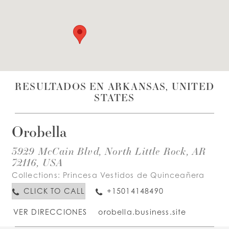
LISTA DE DESEOS
ESPAÑOL
INGLES
RESULTADOS EN ARKANSAS, UNITED
STATES
Orobella
3929 McCain Blvd, North Little Rock, AR
72116, USA
Collections:
Princesa Vestidos de Quinceañera
CLICK TO CALL
+15014148490
VER DIRECCIONES
orobella.business.site