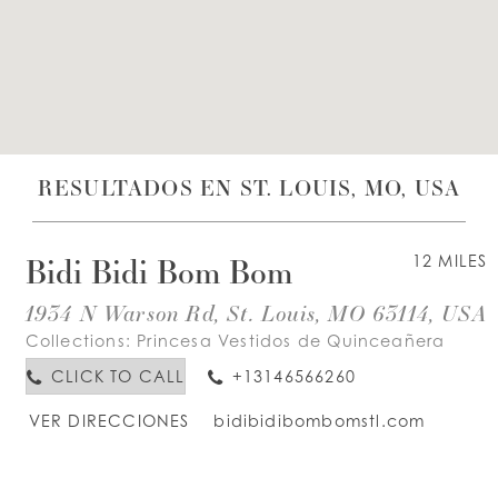
LISTA DE DESEOS
ESPAÑOL
INGLES
RESULTADOS EN ST. LOUIS, MO, USA
Bidi Bidi Bom Bom
12 MILES
1934 N Warson Rd, St. Louis, MO 63114, USA
Collections:
Princesa Vestidos de Quinceañera
CLICK TO CALL
+13146566260
VER DIRECCIONES
bidibidibombomstl.com