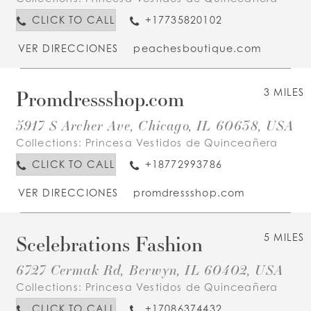
CLICK TO CALL
+17735820102
VER DIRECCIONES
peachesboutique.com
Promdressshop.com
3 MILES
5917 S Archer Ave, Chicago, IL 60638, USA
Collections:
Princesa Vestidos de Quinceañera
CLICK TO CALL
+18772993786
VER DIRECCIONES
promdressshop.com
Scelebrations Fashion
5 MILES
6727 Cermak Rd, Berwyn, IL 60402, USA
Collections:
Princesa Vestidos de Quinceañera
CLICK TO CALL
+17086374432