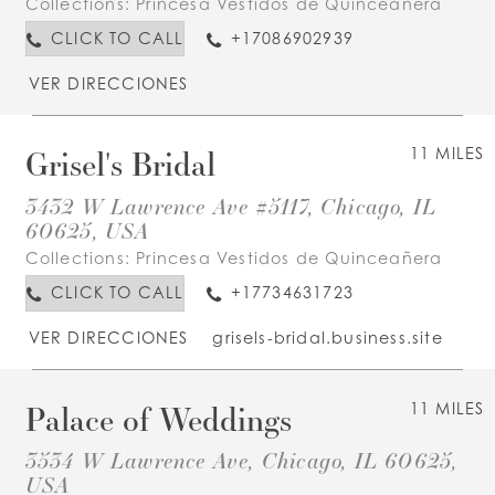
Collections:
Princesa Vestidos de Quinceañera
CLICK TO CALL
+17086902939
VER DIRECCIONES
Grisel's Bridal
11 MILES
3432 W Lawrence Ave #5117, Chicago, IL
60625, USA
Collections:
Princesa Vestidos de Quinceañera
CLICK TO CALL
+17734631723
VER DIRECCIONES
grisels-bridal.business.site
Palace of Weddings
11 MILES
3534 W Lawrence Ave, Chicago, IL 60625,
USA