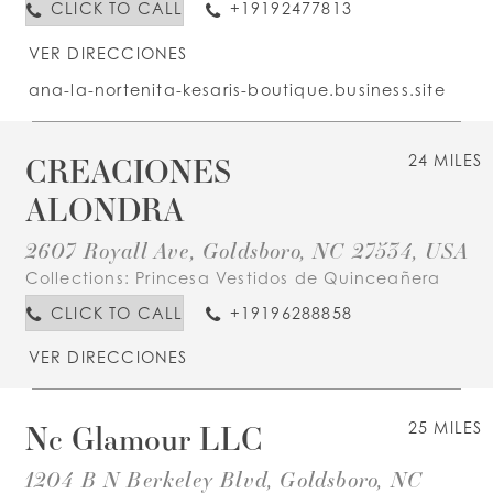
CLICK TO CALL
+19192477813
VER DIRECCIONES
ana-la-nortenita-kesaris-boutique.business.site
CREACIONES
24 MILES
ALONDRA
2607 Royall Ave, Goldsboro, NC 27534, USA
Collections:
Princesa Vestidos de Quinceañera
CLICK TO CALL
+19196288858
VER DIRECCIONES
Nc Glamour LLC
25 MILES
1204 B N Berkeley Blvd, Goldsboro, NC