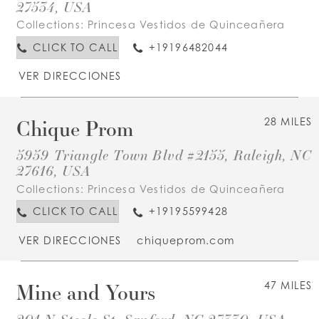
27534, USA
Collections:
Princesa Vestidos de Quinceañera
CLICK TO CALL
+19196482044
VER DIRECCIONES
Chique Prom
28 MILES
5959 Triangle Town Blvd #2155, Raleigh, NC
27616, USA
Collections:
Princesa Vestidos de Quinceañera
CLICK TO CALL
+19195599428
VER DIRECCIONES
chiqueprom.com
Mine and Yours
47 MILES
201 N Steele St, Sanford, NC 27330, USA