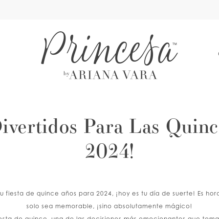
A
ivertidos Para Las Quin
2024!
u fiesta de quince años para 2024, ¡hoy es tu día de suerte! Es ho
solo sea memorable, ¡sino absolutamente mágico!
esta de quince, una de las decisiones más emocionantes que toma