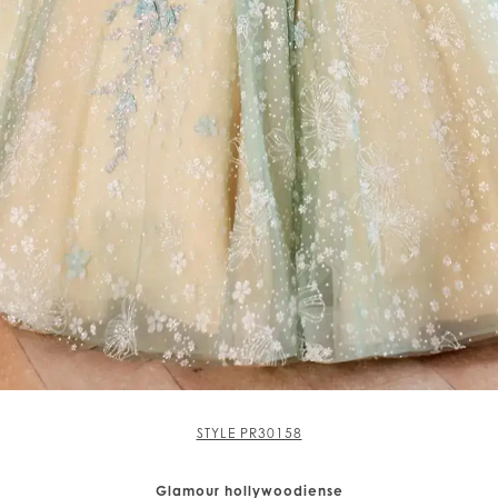
STYLE PR30158
Glamour hollywoodiense