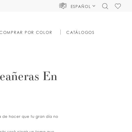
TOGGLE
CHECK
ESPAÑOL
SEARCH
WISHLIS
COMPRAR POR COLOR
CATÁLOGOS
ceañeras En
ra de hacer que tu gran día no
rás será elegir un tema que