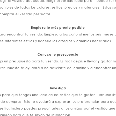
egir el vestido adecuado. Elegir el vestido ideal para ti puede se
nibles de todos los colores, estilos, precios y materiales. ¡Estas
 comprar el vestido perfecto!
Empieza lo más pronto posible
ra encontrar tu vestido. Empieza a buscarlo al menos seis meses an
e diferentes estilos y hacerle los arreglos y cambios necesarios.
Conoce tu presupuesto
a un presupuesto para tu vestido. Es fácil dejarse llevar y gastar 
presupuesto te ayudará a no desviarte del camino y a encontrar un
Investiga
s para que tengas una idea de los estilos que te gustan. Haz una list
 de compras. Esto te ayudará a expresar tus preferencias para qu
estilo. Incluso puedes preguntarles a tus amigas por el vestido que
ligieron para que te sirvan de inspiración.