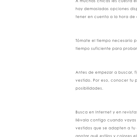
A muchas chicas les cuesta el
hay demasiadas opciones dispo
tener en cuenta a la hora de
Tómate el tiempo necesario pa
tiempo suficiente para probart
Antes de empezar a buscar, fij
vestido. Por eso, conocer tu 
posibilidades.
Busca en Internet y en revista
llévala contigo cuando vayas
vestidos que se adapten a tu 
anotar qué estilos y colores e