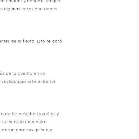
r abrumador y confuso, ya que
 son algunas cosas que debes
tes de la fiesta. Esto te dará
más de la cuenta en un
 vestido que esté entre tus
a de tus vestidos favoritos y
e tu modista encuentre
 usaron para sus quince y