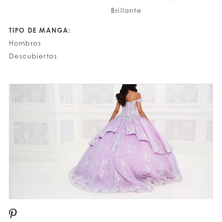
Brillante
TIPO DE MANGA:
Hombros
Descubiertos
PAUSE AUTOPLAY
PREVIOUS SLIDE
NEXT SLIDE
0