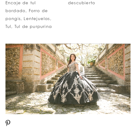
Encaje de tul
descubierto
bordado, Forro de
pongis, Lentejuelas,
Tul, Tul de purpurina
PAUSE AUTOPLAY
PREVIOUS SLIDE
NEXT SLIDE
0
1