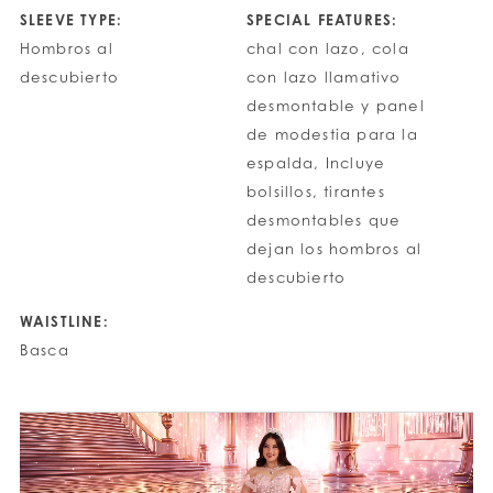
SLEEVE TYPE:
SPECIAL FEATURES:
Hombros al
chal con lazo, cola
descubierto
con lazo llamativo
desmontable y panel
de modestia para la
espalda, Incluye
bolsillos, tirantes
desmontables que
dejan los hombros al
descubierto
WAISTLINE:
Basca
PAUSE AUTOPLAY
PREVIOUS SLIDE
NEXT SLIDE
0
1