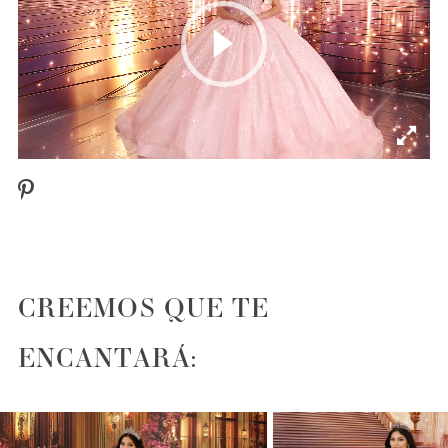
Play Video
CREEMOS QUE TE
ENCANTARÁ:
PAUSE AUTOPLAY
PREVIOUS SLIDE
NEXT SLIDE
0