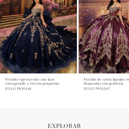
1
2
3
4
5
6
7
Vestido espectacular con lazo
Vestido de satén líquido 
extragrande y tul con purpurina
drapeadas con pedrería
8
ESTILO PR30248
ESTILO PR30247
9
10
11
EXPLORAR