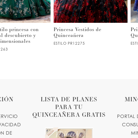
tilo princesa con
Princesa Vestidos de
Pri
l descubierto y
Quinceañera
Qu
idimensionales
ESTILO PR12275
EST
2263
CIÓN
LISTA DE PLANES
MIN
PARA TU
QUINCEAÑERA GRATIS
ERVICIO
PORTAL 
IVACIDAD
CONSU
N DE
MI