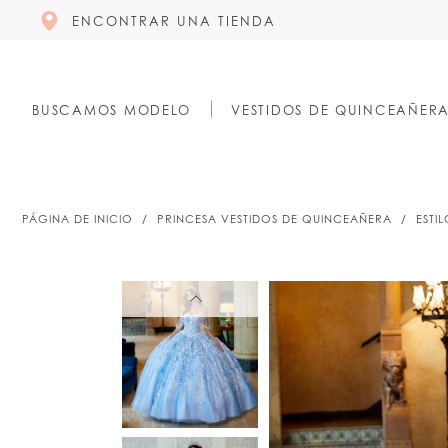
ENCONTRAR UNA TIENDA
BUSCAMOS MODELO
VESTIDOS DE QUINCEAÑER
PÁGINA DE INICIO
PRINCESA VESTIDOS DE QUINCEAÑERA
ESTI
PAUSE AUTOPLAY
PREVIOUS SLIDE
NEXT SLIDE
PAUSE AUTOPLAY
PREVIOUS SLIDE
NEXT SLIDE
0
0
1
1
2
2