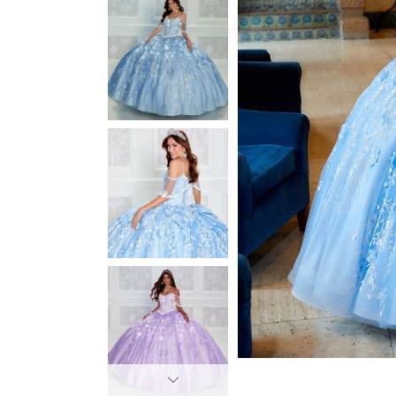
3
3
4
4
5
5
6
6
7
7
8
8