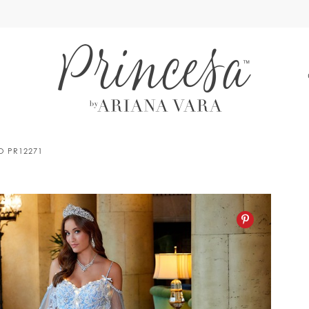
A
LO PR12271