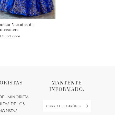
ncesa Vestidos de
Princesa Vestidos de
inceañera
Quinceañera
ILO PR12274
ESTILO PR12272
ORISTAS
MANTENTE
INFORMADO:
DEL MINORISTA
LTAS DE LOS
NORISTAS