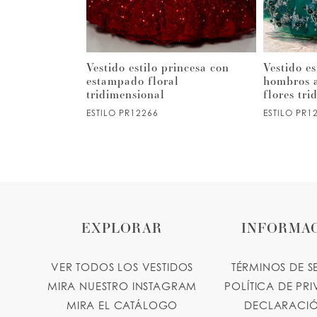
4
5
s de
Vestido estilo princesa con
Vestido es
estampado floral
hombros a
tridimensional
flores tr
6
ESTILO PR12266
ESTILO PR1
7
8
9
EXPLORAR
INFORMA
10
VER TODOS LOS VESTIDOS
TÉRMINOS DE S
MIRA NUESTRO INSTAGRAM
POLÍTICA DE PR
11
MIRA EL CATÁLOGO
DECLARACIÓ