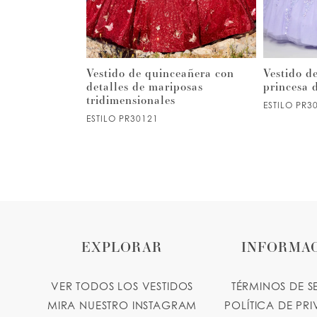
4
5
ceañera de
Vestido de quinceañera con
Vestido d
metálico
detalles de mariposas
princesa d
tridimensionales
ESTILO PR3
6
ESTILO PR30121
7
8
9
EXPLORAR
INFORMA
10
VER TODOS LOS VESTIDOS
TÉRMINOS DE S
11
MIRA NUESTRO INSTAGRAM
POLÍTICA DE PR