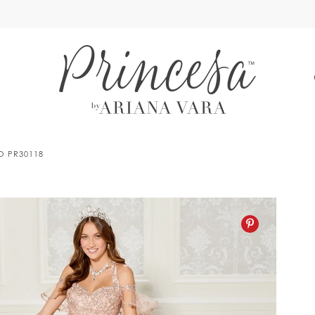
A
LO PR30118