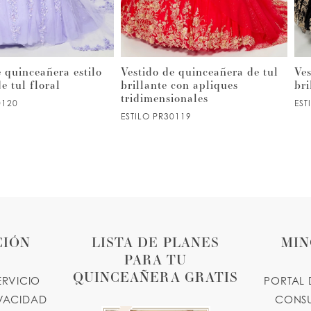
e quinceañera estilo
Vestido de quinceañera de tul
Ves
e tul floral
brillante con apliques
bri
tridimensionales
0120
EST
ESTILO PR30119
CIÓN
LISTA DE PLANES
MIN
PARA TU
QUINCEAÑERA GRATIS
ERVICIO
PORTAL 
IVACIDAD
CONSU