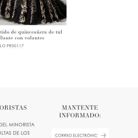
tido de quinceañera de tul
Vestido de quinceañera de
llante con volantes
encaje bordado con cuentas 
tul brillante con estampado
ILO PR30117
floral
ESTILO PR30116
ORISTAS
MANTENTE
INFORMADO:
DEL MINORISTA
LTAS DE LOS