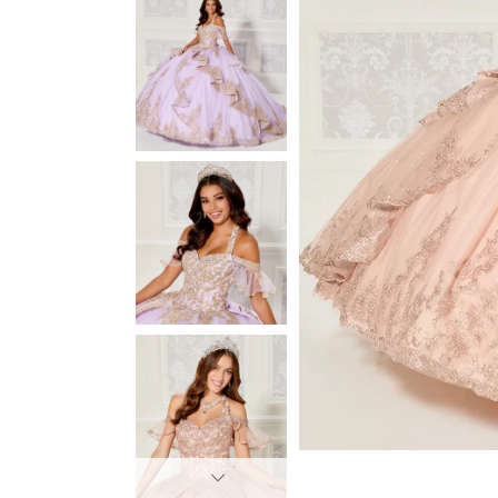
3
3
4
4
5
5
6
6