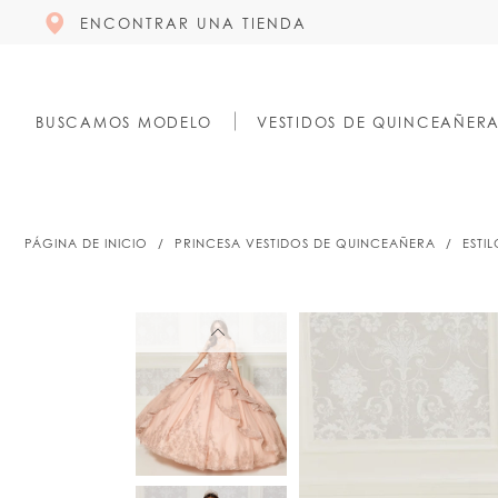
ENCONTRAR UNA TIENDA
BUSCAMOS MODELO
VESTIDOS DE QUINCEAÑER
PÁGINA DE INICIO
PRINCESA VESTIDOS DE QUINCEAÑERA
ESTI
PAUSE AUTOPLAY
PREVIOUS SLIDE
NEXT SLIDE
PAUSE AUTOPLAY
PREVIOUS SLIDE
NEXT SLIDE
0
0
1
1
2
2