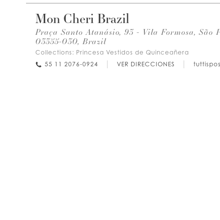
Mon Cheri Brazil
Praça Santo Atanásio, 93 - Vila Formosa, São P
03355-030, Brazil
Collections:
Princesa Vestidos de Quinceañera
55 11 2076-0924
VER DIRECCIONES
tuttisp