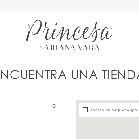
A
ENCUENTRA UNA TIEND
Search on map change