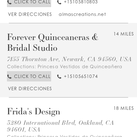
CLICK TO CALL
+15105810803
VER DIRECCIONES
almascreations.net
Forever Quinceaneras &
14 MILES
Bridal Studio
7155 Thornton Ave, Newark, CA 94560, USA
Collections:
Princesa Vestidos de Quinceañera
CLICK TO CALL
+15105651074
VER DIRECCIONES
Frida's Design
18 MILES
3280 International Blvd, Oakland, CA
94601, USA
Collections:
Princesa Vestidos de Quinceañera