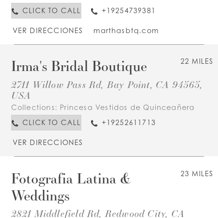
CLICK TO CALL
+19254739381
VER DIRECCIONES
marthasbtq.com
Irma's Bridal Boutique
22 MILES
2711 Willow Pass Rd, Bay Point, CA 94565,
USA
Collections:
Princesa Vestidos de Quinceañera
CLICK TO CALL
+19252611713
VER DIRECCIONES
Fotografia Latina &
23 MILES
Weddings
2821 Middlefield Rd, Redwood City, CA