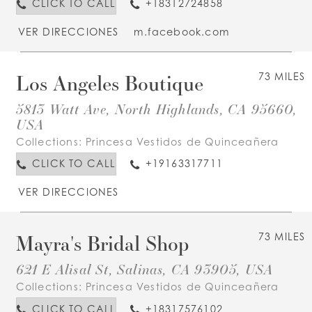
CLICK TO CALL
+18312724858
VER DIRECCIONES
m.facebook.com
Los Angeles Boutique
73 MILES
5813 Watt Ave, North Highlands, CA 95660,
USA
Collections:
Princesa Vestidos de Quinceañera
CLICK TO CALL
+19163317711
VER DIRECCIONES
Mayra's Bridal Shop
73 MILES
621 E Alisal St, Salinas, CA 93905, USA
Collections:
Princesa Vestidos de Quinceañera
CLICK TO CALL
+18317576102