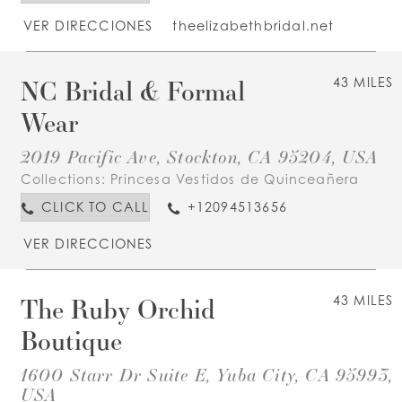
VER DIRECCIONES
theelizabethbridal.net
NC Bridal & Formal
43 MILES
Wear
2019 Pacific Ave, Stockton, CA 95204, USA
Collections:
Princesa Vestidos de Quinceañera
CLICK TO CALL
+12094513656
VER DIRECCIONES
The Ruby Orchid
43 MILES
Boutique
1600 Starr Dr Suite E, Yuba City, CA 95993,
USA