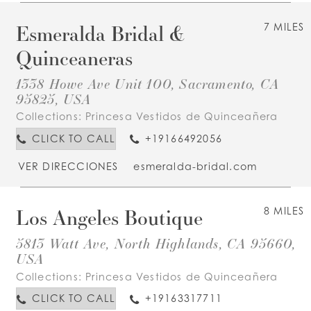
Esmeralda Bridal &
7 MILES
Quinceaneras
1338 Howe Ave Unit 100, Sacramento, CA
95825, USA
Collections:
Princesa Vestidos de Quinceañera
CLICK TO CALL
+19166492056
VER DIRECCIONES
esmeralda-bridal.com
Los Angeles Boutique
8 MILES
5813 Watt Ave, North Highlands, CA 95660,
USA
Collections:
Princesa Vestidos de Quinceañera
CLICK TO CALL
+19163317711