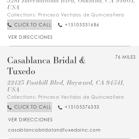
3281 International Blvd, Oakland, CA 94601,
USA
Collections:
Princesa Vestidos de Quinceañera
CLICK TO CALL
+15105331686
VER DIRECCIONES
Casablanca Bridal &
76 MILES
Tuxedo
22423 Foothill Blvd, Hayward, CA 94541,
USA
Collections:
Princesa Vestidos de Quinceañera
CLICK TO CALL
+15105376333
VER DIRECCIONES
casablancabridalandtuxedoinc.com