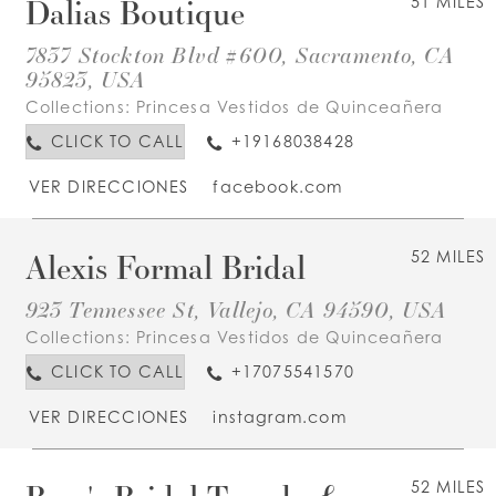
Dalias Boutique
51 MILES
7837 Stockton Blvd #600, Sacramento, CA
95823, USA
Collections:
Princesa Vestidos de Quinceañera
CLICK TO CALL
+19168038428
VER DIRECCIONES
facebook.com
Alexis Formal Bridal
52 MILES
923 Tennessee St, Vallejo, CA 94590, USA
Collections:
Princesa Vestidos de Quinceañera
CLICK TO CALL
+17075541570
VER DIRECCIONES
instagram.com
52 MILES