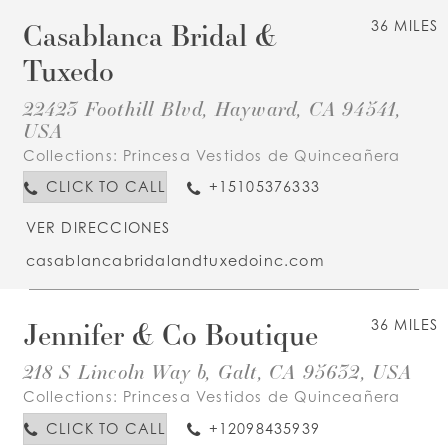
Casablanca Bridal &
36 MILES
Tuxedo
22423 Foothill Blvd, Hayward, CA 94541,
USA
Collections:
Princesa Vestidos de Quinceañera
CLICK TO CALL
+15105376333
VER DIRECCIONES
casablancabridalandtuxedoinc.com
Jennifer & Co Boutique
36 MILES
218 S Lincoln Way b, Galt, CA 95632, USA
Collections:
Princesa Vestidos de Quinceañera
CLICK TO CALL
+12098435939