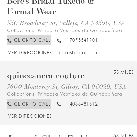
Bere's Bridal Tuxedo &
Formal Wear
530 Broadway St, Vallejo, CA 94590, USA
Collections:
Princesa Vestidos de Quinceañera
CLICK TO CALL
+17075541901
VER DIRECCIONES
beresbridal.com
quinceanera-couture
53 MILES
7600 Monterey St, Gilroy, CA 95020, USA
Collections:
Princesa Vestidos de Quinceañera
CLICK TO CALL
+14088481312
VER DIRECCIONES
53 MILES