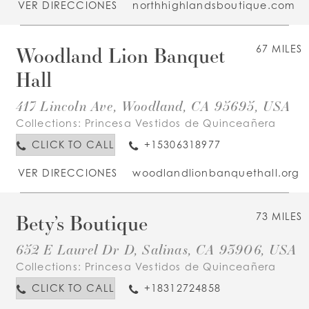
VER DIRECCIONES
northhighlandsboutique.com
Woodland Lion Banquet
67 MILES
Hall
417 Lincoln Ave, Woodland, CA 95695, USA
Collections:
Princesa Vestidos de Quinceañera
CLICK TO CALL
+15306318977
VER DIRECCIONES
woodlandlionbanquethall.org
Bety’s Boutique
73 MILES
652 E Laurel Dr D, Salinas, CA 93906, USA
Collections:
Princesa Vestidos de Quinceañera
CLICK TO CALL
+18312724858