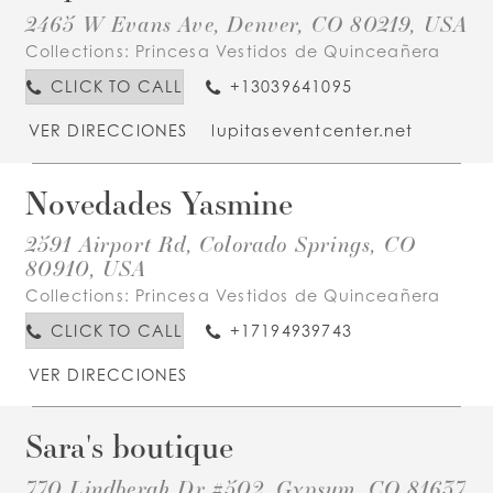
2465 W Evans Ave, Denver, CO 80219, USA
Collections:
Princesa Vestidos de Quinceañera
CLICK TO CALL
+13039641095
VER DIRECCIONES
lupitaseventcenter.net
Novedades Yasmine
2591 Airport Rd, Colorado Springs, CO
80910, USA
Collections:
Princesa Vestidos de Quinceañera
CLICK TO CALL
+17194939743
VER DIRECCIONES
Sara's boutique
770 Lindbergh Dr #502, Gypsum, CO 81637,