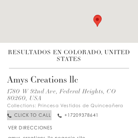
LISTA DE DESEOS
ESPAÑOL
INGLES
RESULTADOS EN COLORADO, UNITED
STATES
Amys Creations llc
1780 W 92nd Ave, Federal Heights, CO
80260, USA
Collections:
Princesa Vestidos de Quinceañera
CLICK TO CALL
+17209378641
VER DIRECCIONES
amys-creations-llc.negocio.site