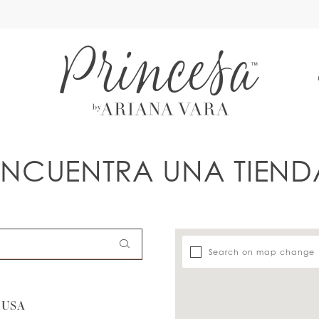
A
ENCUENTRA UNA TIEND
Search on map change
 USA