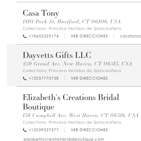
Casa Tony
1810 Park St, Hartford, CT 06106, USA
Collections:
Princesa Vestidos de Quinceañera
+18602323174
VER DIRECCIONES
casatony
Dayvetts Gifts LLC
259 Grand Ave, New Haven, CT 06513, USA
Collections:
Princesa Vestidos de Quinceañera
+12037770738
VER DIRECCIONES
Elizabeth's Creations Bridal
Boutique
138 Campbell Ave, West Haven, CT 06516, USA
Collections:
Princesa Vestidos de Quinceañera
+12039337377
VER DIRECCIONES
elizabethscreationbridalboutique.com