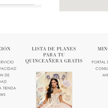
40 MILES
outique.com
48 MILES
CIÓN
LISTA DE PLANES
MIN
PARA TU
QUINCEAÑERA GRATIS
ERVICIO
PORTAL 
IVACIDAD
CONSU
N DE
MI
48 MILES
IDAD
 TIENDA
OWS
atailor.com
51 MILES