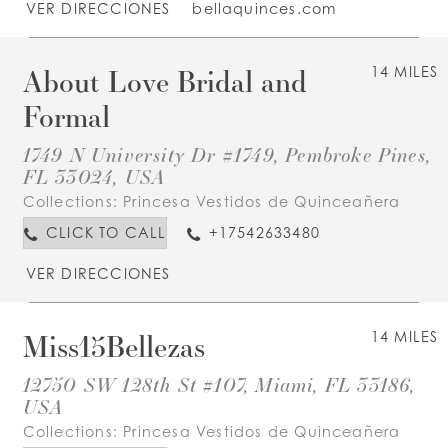
VER DIRECCIONES
bellaquinces.com
About Love Bridal and
14 MILES
Formal
1749 N University Dr #1749, Pembroke Pines,
FL 33024, USA
Collections:
Princesa Vestidos de Quinceañera
CLICK TO CALL
+17542633480
VER DIRECCIONES
Miss15Bellezas
14 MILES
12750 SW 128th St #107, Miami, FL 33186,
USA
Collections:
Princesa Vestidos de Quinceañera