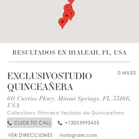
LISTA DE DESEOS
ESPAÑOL
INGLES
RESULTADOS EN HIALEAH, FL, USA
EXCLUSIVOSTUDIO
0 MILES
QUINCEAÑERA
60 Curtiss Pkwy, Miami Springs, FL 33166,
USA
Collections:
Princesa Vestidos de Quinceañera
CLICK TO CALL
+13053993455
VER DIRECCIONES
instagram.com