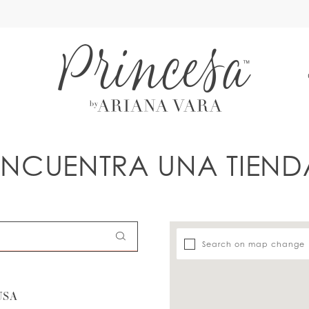
A
ENCUENTRA UNA TIEND
Search on map change
USA