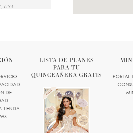
1, USA
8 MILES
, USA
CIÓN
LISTA DE PLANES
MIN
PARA TU
QUINCEAÑERA GRATIS
ERVICIO
PORTAL 
8 MILES
IVACIDAD
CONSU
N DE
MI
IDAD
 TIENDA
OWS
8 MILES