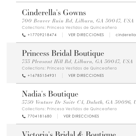
Cinderella's Gowns
700 Beaver Ruin Rd, Lilburn, GA 30047, USA
Collections:
Princesa Vestidos de Quinceañera
+17709218474
VER DIRECCIONES
cinderel
Princess Bridal Boutique
733 Pleasant Hill Rd, Lilburn, GA 30047, USA
Collections:
Princesa Vestidos de Quinceañera
+16785154931
VER DIRECCIONES
Nadia's Boutique
3750 Venture Dr Suite C4, Duluth, GA 30096,
Collections:
Princesa Vestidos de Quinceañera
7704181680
VER DIRECCIONES
Victoria's Bridal & Boutique