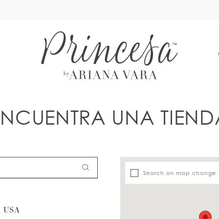
A
ENCUENTRA UNA TIEND
Search on map change
 USA