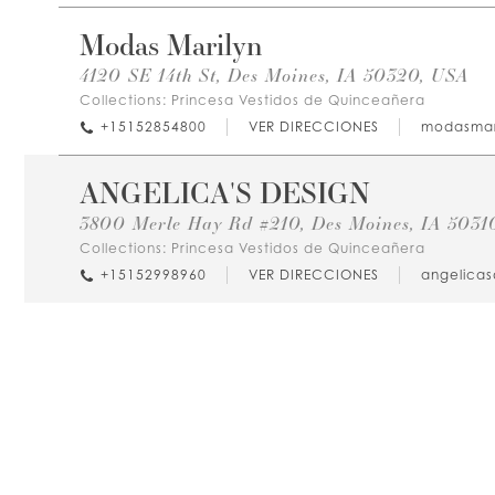
Modas Marilyn
4120 SE 14th St, Des Moines, IA 50320, USA
Collections:
Princesa Vestidos de Quinceañera
+15152854800
VER DIRECCIONES
modasmar
ANGELICA'S DESIGN
3800 Merle Hay Rd #210, Des Moines, IA 5031
Collections:
Princesa Vestidos de Quinceañera
+15152998960
VER DIRECCIONES
angelica