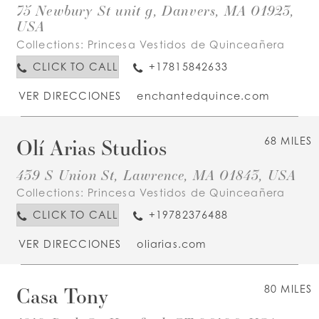
75 Newbury St unit g, Danvers, MA 01923,
USA
Collections:
Princesa Vestidos de Quinceañera
CLICK TO CALL
+17815842633
VER DIRECCIONES
enchantedquince.com
Olí Arias Studios
68 MILES
439 S Union St, Lawrence, MA 01843, USA
Collections:
Princesa Vestidos de Quinceañera
CLICK TO CALL
+19782376488
VER DIRECCIONES
oliarias.com
Casa Tony
80 MILES