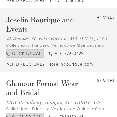
VER DIRECCIONES
bellastailor.shop
Joselin Boutique and
47 MILES
Events
74 Brooks St, East Boston, MA 02128, USA
Collections:
Princesa Vestidos de Quinceañera
CLICK TO CALL
+16177643429
VER DIRECCIONES
joselinboutique.com
Glamour Formal Wear
53 MILES
and Bridal
1201 Broadway, Saugus, MA 01906, USA
Collections:
Princesa Vestidos de Quinceañera
CLICK TO CALL
+17812332645