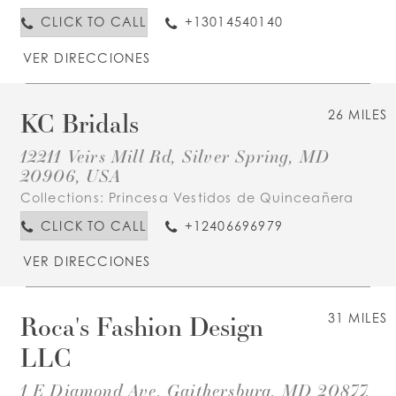
CLICK TO CALL
+13014540140
VER DIRECCIONES
KC Bridals
26 MILES
12211 Veirs Mill Rd, Silver Spring, MD
20906, USA
Collections:
Princesa Vestidos de Quinceañera
CLICK TO CALL
+12406696979
VER DIRECCIONES
Roca's Fashion Design
31 MILES
LLC
1 E Diamond Ave, Gaithersburg, MD 20877,