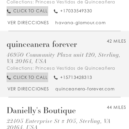
Collections:
Princesa Vestidos de Quinceañera
CLICK TO CALL
+17033549330
VER DIRECCIONES
havana-glamour.com
quinceanera forever
42 MILES
46950 Community Plaza unit 120, Sterling,
VA 20164, USA
Collections:
Princesa Vestidos de Quinceañera
CLICK TO CALL
+15713428313
VER DIRECCIONES
quinceanera-forever.com
Danielly's Boutique
44 MILES
22405 Enterprise St # 105, Sterling, VA
20164, USA