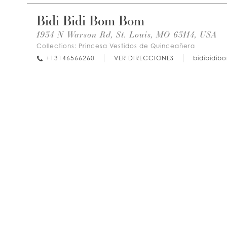
Bidi Bidi Bom Bom
1934 N Warson Rd, St. Louis, MO 63114, USA
Collections:
Princesa Vestidos de Quinceañera
+13146566260
VER DIRECCIONES
bidibidib