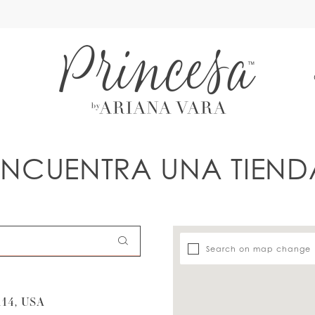
A
ENCUENTRA UNA TIEND
Search on map change
14, USA