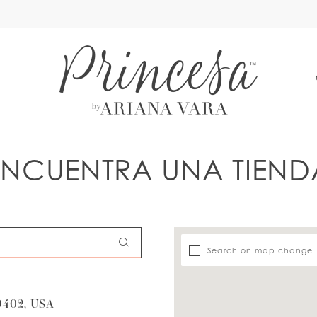
A
ENCUENTRA UNA TIEND
Search on map change
402, USA