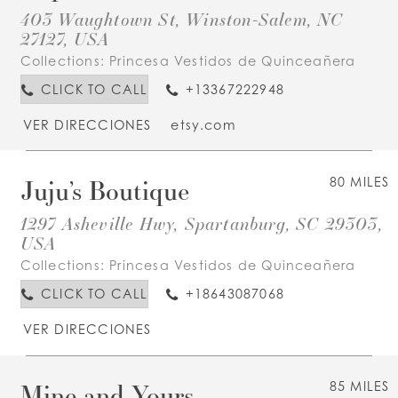
403 Waughtown St, Winston-Salem, NC
27127, USA
Collections:
Princesa Vestidos de Quinceañera
CLICK TO CALL
+13367222948
VER DIRECCIONES
etsy.com
Juju’s Boutique
80 MILES
1297 Asheville Hwy, Spartanburg, SC 29303,
USA
Collections:
Princesa Vestidos de Quinceañera
CLICK TO CALL
+18643087068
VER DIRECCIONES
Mine and Yours
85 MILES