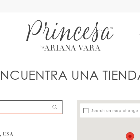
A
ENCUENTRA UNA TIEND
Search on map change
, USA