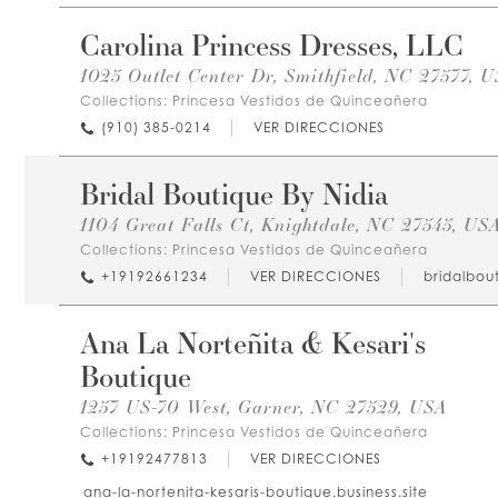
Carolina Princess Dresses, LLC
1025 Outlet Center Dr, Smithfield, NC 27577, 
Collections:
Princesa Vestidos de Quinceañera
(910) 385-0214
VER DIRECCIONES
Bridal Boutique By Nidia
1104 Great Falls Ct, Knightdale, NC 27545, US
Collections:
Princesa Vestidos de Quinceañera
+19192661234
VER DIRECCIONES
bridalbou
Ana La Norteñita & Kesari's
Boutique
1257 US-70 West, Garner, NC 27529, USA
Collections:
Princesa Vestidos de Quinceañera
+19192477813
VER DIRECCIONES
ana-la-nortenita-kesaris-boutique.business.site