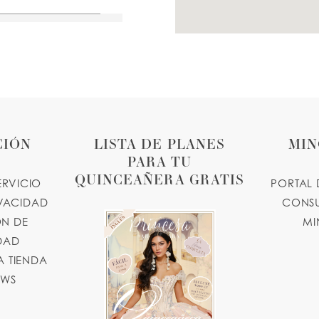
24 MILES
25 MILES
CIÓN
LISTA DE PLANES
MIN
 USA
PARA TU
QUINCEAÑERA GRATIS
ERVICIO
PORTAL 
IVACIDAD
CONSU
N DE
MI
28 MILES
IDAD
7616, USA
 TIENDA
OWS
om.com
47 MILES