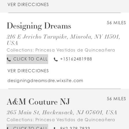
VER DIRECCIONES
Designing Dreams
56 MILES
216 E Jericho Turnpike, Mineola, NY 11501,
USA
Collections:
Princesa Vestidos de Quinceañera
CLICK TO CALL
+15162481988
VER DIRECCIONES
designingdreamsdre.wixsite.com
A&M Couture NJ
56 MILES
265 Main St, Hackensack, NJ 07601, USA
Collections:
Princesa Vestidos de Quinceañera
CLICK TO CALL
862-378-7833