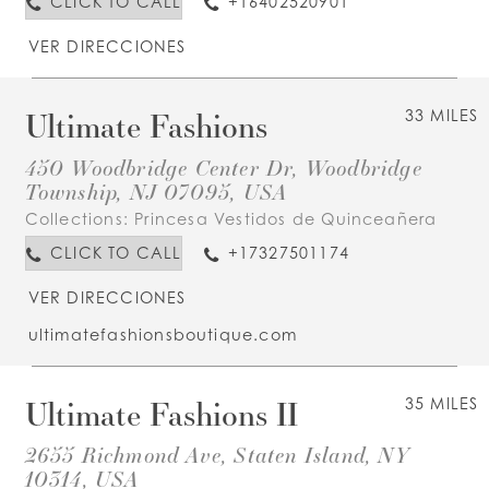
CLICK TO CALL
+16402520901
VER DIRECCIONES
Ultimate Fashions
33 MILES
450 Woodbridge Center Dr, Woodbridge
Township, NJ 07095, USA
Collections:
Princesa Vestidos de Quinceañera
CLICK TO CALL
+17327501174
VER DIRECCIONES
ultimatefashionsboutique.com
Ultimate Fashions II
35 MILES
2655 Richmond Ave, Staten Island, NY
10314, USA