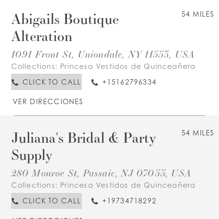
Abigails Boutique
54 MILES
Alteration
1091 Front St, Uniondale, NY 11553, USA
Collections:
Princesa Vestidos de Quinceañera
CLICK TO CALL
+15162796334
VER DIRECCIONES
Juliana's Bridal & Party
54 MILES
Supply
280 Monroe St, Passaic, NJ 07055, USA
Collections:
Princesa Vestidos de Quinceañera
CLICK TO CALL
+19734718292