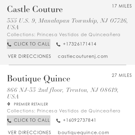
Castle Couture
17 MILES
355 U.S. 9, Manalapan Township, NJ 07726,
USA
Collections:
Princesa Vestidos de Quinceañera
CLICK TO CALL
+17326171414
VER DIRECCIONES
castlecouturenj.com
Boutique Quince
27 MILES
866 NJ-33 2nd floor, Trenton, NJ 08619,
USA
PREMIER RETAILER
Collections:
Princesa Vestidos de Quinceañera
CLICK TO CALL
+16092737841
VER DIRECCIONES
boutiquequince.com