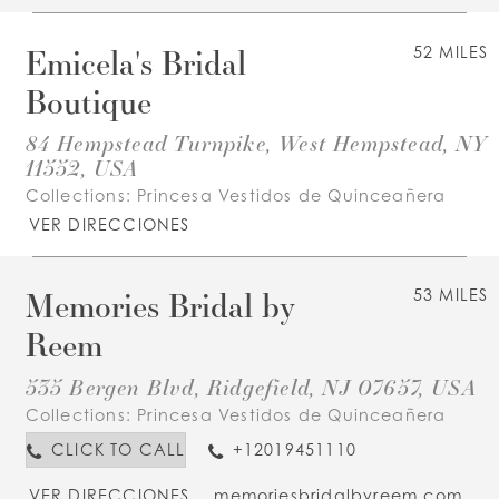
Emicela's Bridal
52 MILES
Boutique
84 Hempstead Turnpike, West Hempstead, NY
11552, USA
Collections:
Princesa Vestidos de Quinceañera
VER DIRECCIONES
Memories Bridal by
53 MILES
Reem
535 Bergen Blvd, Ridgefield, NJ 07657, USA
Collections:
Princesa Vestidos de Quinceañera
CLICK TO CALL
+12019451110
VER DIRECCIONES
memoriesbridalbyreem.com