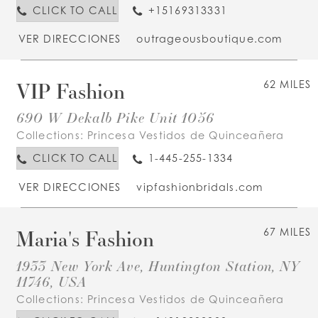
CLICK TO CALL
+15169313331
VER DIRECCIONES
outrageousboutique.com
VIP Fashion
62 MILES
690 W Dekalb Pike Unit 1056
Collections:
Princesa Vestidos de Quinceañera
CLICK TO CALL
1-445-255-1334
VER DIRECCIONES
vipfashionbridals.com
Maria's Fashion
67 MILES
1933 New York Ave, Huntington Station, NY
11746, USA
Collections:
Princesa Vestidos de Quinceañera