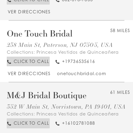
VER DIRECCIONES
One Touch Bridal
58 MILES
238 Main St, Paterson, NJ 07505, USA
Collections:
Princesa Vestidos de Quinceañera
CLICK TO CALL
+19736535616
VER DIRECCIONES
onetouchbridal.com
M&J Bridal Boutique
61 MILES
352 W Main St, Norristown, PA 19401, USA
Collections:
Princesa Vestidos de Quinceañera
CLICK TO CALL
+16102781088