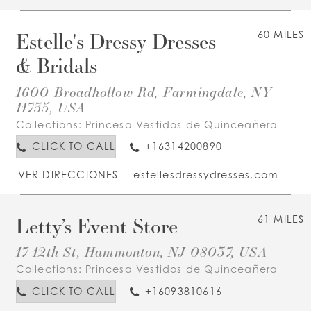
Estelle's Dressy Dresses
60 MILES
& Bridals
1600 Broadhollow Rd, Farmingdale, NY
11735, USA
Collections:
Princesa Vestidos de Quinceañera
CLICK TO CALL
+16314200890
VER DIRECCIONES
estellesdressydresses.com
Letty’s Event Store
61 MILES
17 12th St, Hammonton, NJ 08037, USA
Collections:
Princesa Vestidos de Quinceañera
CLICK TO CALL
+16093810616