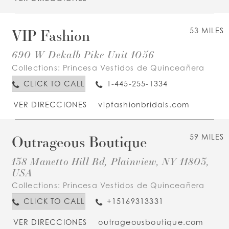
VIP Fashion
53 MILES
690 W Dekalb Pike Unit 1056
Collections:
Princesa Vestidos de Quinceañera
CLICK TO CALL
1-445-255-1334
VER DIRECCIONES
vipfashionbridals.com
Outrageous Boutique
59 MILES
138 Manetto Hill Rd, Plainview, NY 11803,
USA
Collections:
Princesa Vestidos de Quinceañera
CLICK TO CALL
+15169313331
VER DIRECCIONES
outrageousboutique.com