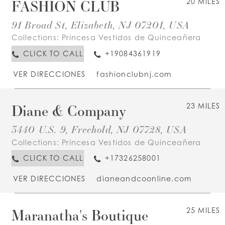
FASHION CLUB
20 MILES
91 Broad St, Elizabeth, NJ 07201, USA
Collections:
Princesa Vestidos de Quinceañera
CLICK TO CALL
+19084361919
VER DIRECCIONES
fashionclubnj.com
Diane & Company
23 MILES
3440 U.S. 9, Freehold, NJ 07728, USA
Collections:
Princesa Vestidos de Quinceañera
CLICK TO CALL
+17326258001
VER DIRECCIONES
dianeandcoonline.com
Maranatha's Boutique
25 MILES