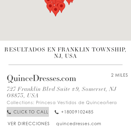
LISTA DE DESEOS
ESPAÑOL
INGLES
RESULTADOS EN FRANKLIN TOWNSHIP,
NJ, USA
QuinceDresses.com
2 MILES
727 Franklin Blvd Suite #9, Somerset, NJ
08873, USA
Collections:
Princesa Vestidos de Quinceañera
CLICK TO CALL
+18009102485
VER DIRECCIONES
quincedresses.com