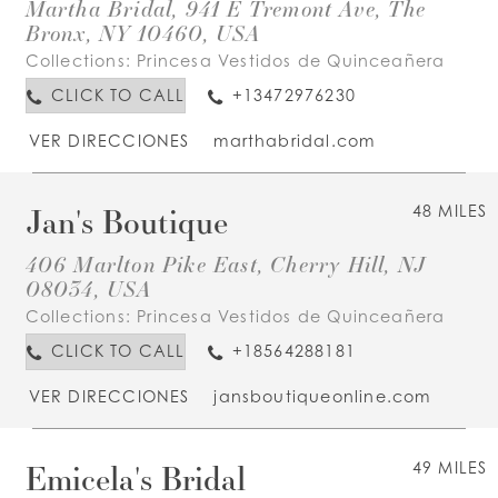
Martha Bridal, 941 E Tremont Ave, The
Bronx, NY 10460, USA
Collections:
Princesa Vestidos de Quinceañera
CLICK TO CALL
+13472976230
VER DIRECCIONES
marthabridal.com
Jan's Boutique
48 MILES
406 Marlton Pike East, Cherry Hill, NJ
08034, USA
Collections:
Princesa Vestidos de Quinceañera
CLICK TO CALL
+18564288181
VER DIRECCIONES
jansboutiqueonline.com
Emicela's Bridal
49 MILES