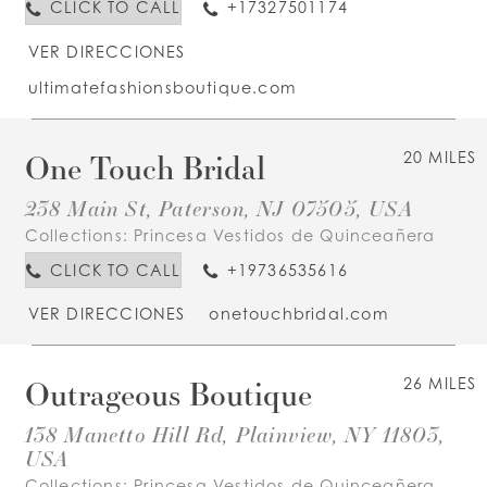
CLICK TO CALL
+17327501174
VER DIRECCIONES
ultimatefashionsboutique.com
One Touch Bridal
20 MILES
238 Main St, Paterson, NJ 07505, USA
Collections:
Princesa Vestidos de Quinceañera
CLICK TO CALL
+19736535616
VER DIRECCIONES
onetouchbridal.com
Outrageous Boutique
26 MILES
138 Manetto Hill Rd, Plainview, NY 11803,
USA
Collections:
Princesa Vestidos de Quinceañera