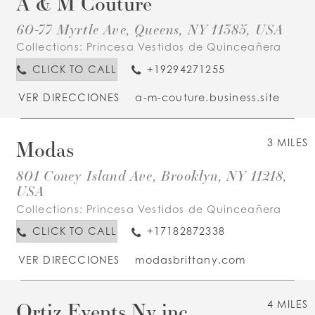
A & M Couture
60-77 Myrtle Ave, Queens, NY 11385, USA
Collections:
Princesa Vestidos de Quinceañera
CLICK TO CALL
+19294271255
VER DIRECCIONES
a-m-couture.business.site
Modas
3 MILES
801 Coney Island Ave, Brooklyn, NY 11218,
USA
Collections:
Princesa Vestidos de Quinceañera
CLICK TO CALL
+17182872338
VER DIRECCIONES
modasbrittany.com
Ortiz Events Ny inc
4 MILES