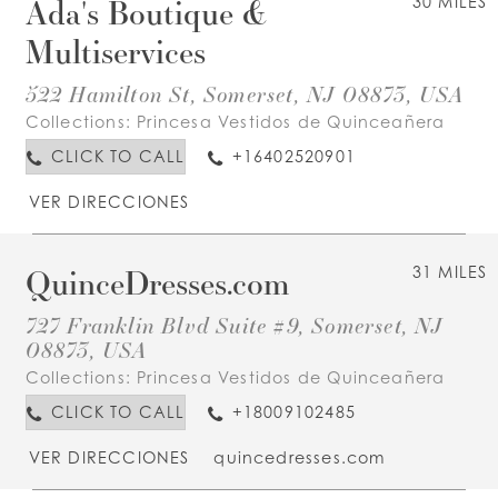
Ada's Boutique &
30 MILES
Multiservices
522 Hamilton St, Somerset, NJ 08873, USA
Collections:
Princesa Vestidos de Quinceañera
CLICK TO CALL
+16402520901
VER DIRECCIONES
QuinceDresses.com
31 MILES
727 Franklin Blvd Suite #9, Somerset, NJ
08873, USA
Collections:
Princesa Vestidos de Quinceañera
CLICK TO CALL
+18009102485
VER DIRECCIONES
quincedresses.com