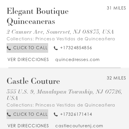
Elegant Boutique
31 MILES
Quinceaneras
2 Camner Ave, Somerset, NJ 08873, USA
Collections:
Princesa Vestidos de Quinceañera
CLICK TO CALL
+17324854856
VER DIRECCIONES
quincedresses.com
Castle Couture
32 MILES
355 U.S. 9, Manalapan Township, NJ 07726,
USA
Collections:
Princesa Vestidos de Quinceañera
CLICK TO CALL
+17326171414
VER DIRECCIONES
castlecouturenj.com