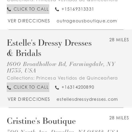
CLICK TO CALL
+15169313331
VER DIRECCIONES
outrageousboutique.com
Estelle's Dressy Dresses
28 MILES
& Bridals
1600 Broadhollow Rd, Farmingdale, NY
11735, USA
Collections:
Princesa Vestidos de Quinceañera
CLICK TO CALL
+16314200890
VER DIRECCIONES
estellesdressydresses.com
Cristine's Boutique
28 MILES
300 North Ave, Dunellen, NJ 08812, USA