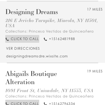
Designing Dreams
17 MILES
216 E Jericho Turnpike, Mineola, NY 11501,
USA
Collections:
Princesa Vestidos de Quinceañera
CLICK TO CALL
+15162481988
VER DIRECCIONES
designingdreamsdre.wixsite.com
Abigails Boutique
19 MILES
Alteration
1091 Front St, Uniondale, NY 11553, USA
Collections:
Princesa Vestidos de Quinceañera
CLICK TO CALL
+15162796334