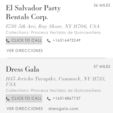
El Salvador Party
36 MILES
Rentals Corp.
1750 5th Ave, Bay Shore, NY 11706, USA
Collections:
Princesa Vestidos de Quinceañera
CLICK TO CALL
+16316473249
VER DIRECCIONES
Dress Gala
37 MILES
1143 Jericho Turnpike, Commack, NY 11725,
USA
Collections:
Princesa Vestidos de Quinceañera
CLICK TO CALL
+16314867737
VER DIRECCIONES
dressgala.com