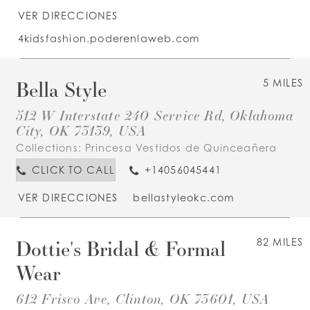
VER DIRECCIONES
4kidsfashion.poderenlaweb.com
Bella Style
5 MILES
512 W Interstate 240 Service Rd, Oklahoma
City, OK 73139, USA
Collections:
Princesa Vestidos de Quinceañera
CLICK TO CALL
+14056045441
VER DIRECCIONES
bellastyleokc.com
Dottie's Bridal & Formal
82 MILES
Wear
612 Frisco Ave, Clinton, OK 73601, USA