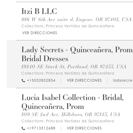
Itzi B LLC
886 W 6th Ave suite d, Eugene, OR 97402, USA
Collections:
Princesa Vestidos de Quinceañera
VER DIRECCIONES
Lady Secrets - Quinceañera, Prom
Bridal Dresses
19240 SE Stark St, Portland, OR 97233, USA
Collections:
Princesa Vestidos de Quinceañera
+15032852854
VER DIRECCIONES
ladysecre
Lucia Isabel Collection - Bridal,
Quinceañera, Prom
109 SE 2nd Ave, Hillsboro, OR 97123, USA
Collections:
Princesa Vestidos de Quinceañera
+19713312688
VER DIRECCIONES