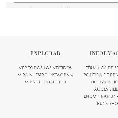
Paulina's Bridal & Quinceaneras
1317 State St, Salem, OR 97301, USA
Collections:
Princesa Vestidos de Quinceañera
+19714289990
VER DIRECCIONES
EXPLORAR
INFORMA
VER TODOS LOS VESTIDOS
TÉRMINOS DE S
MIRA NUESTRO INSTAGRAM
POLÍTICA DE PR
MIRA EL CATÁLOGO
DECLARACIÓ
ACCESIBIL
ENCONTRAR UNA
TRUNK SH