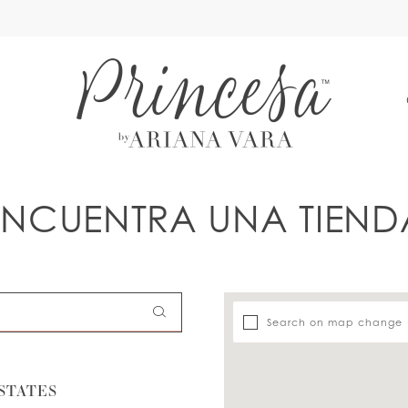
A
ENCUENTRA UNA TIEND
Search on map change
STATES