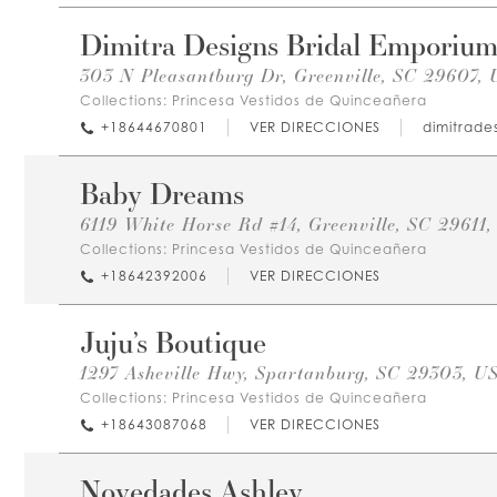
Dimitra Designs Bridal Emporiu
303 N Pleasantburg Dr, Greenville, SC 29607,
Collections:
Princesa Vestidos de Quinceañera
+18644670801
VER DIRECCIONES
dimitrade
Baby Dreams
6119 White Horse Rd #14, Greenville, SC 29611
Collections:
Princesa Vestidos de Quinceañera
+18642392006
VER DIRECCIONES
Juju’s Boutique
1297 Asheville Hwy, Spartanburg, SC 29303, U
Collections:
Princesa Vestidos de Quinceañera
+18643087068
VER DIRECCIONES
Novedades Ashley