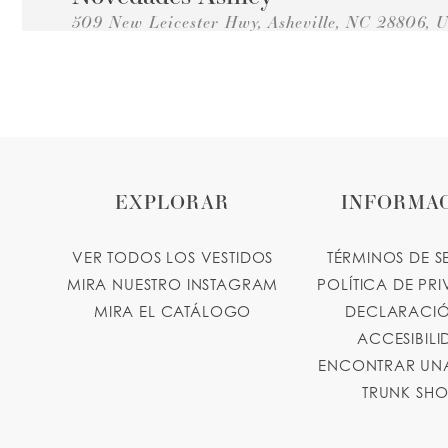
509 New Leicester Hwy, Asheville, NC 28806, 
Collections:
Princesa Vestidos de Quinceañera
+18284247733
VER DIRECCIONES
EXPLORAR
INFORMA
VER TODOS LOS VESTIDOS
TÉRMINOS DE S
MIRA NUESTRO INSTAGRAM
POLÍTICA DE PR
MIRA EL CATÁLOGO
DECLARACIÓ
ACCESIBIL
ENCONTRAR UNA
TRUNK SH