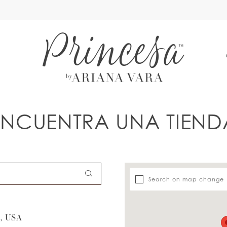
A
ENCUENTRA UNA TIEND
Search on map change
, USA