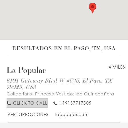
LISTA DE DESEOS
ESPAÑOL
INGLES
RESULTADOS EN EL PASO, TX, USA
La Popular
4 MILES
6101 Gateway Blvd W #325, El Paso, TX
79925, USA
Collections:
Princesa Vestidos de Quinceañera
CLICK TO CALL
+19157717305
VER DIRECCIONES
lapopular.com