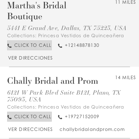
Martha's Bridal
11 MILES
Boutique
5441 E Grand Ave, Dallas, TX 75223, USA
Collections:
Princesa Vestidos de Quinceañera
CLICK TO CALL
+12148878130
VER DIRECCIONES
Chally Bridal and Prom
14 MILES
6121 W Park Blvd Suite B121, Plano, TX
75093, USA
Collections:
Princesa Vestidos de Quinceañera
CLICK TO CALL
+19727152009
VER DIRECCIONES
challybridalandprom.com