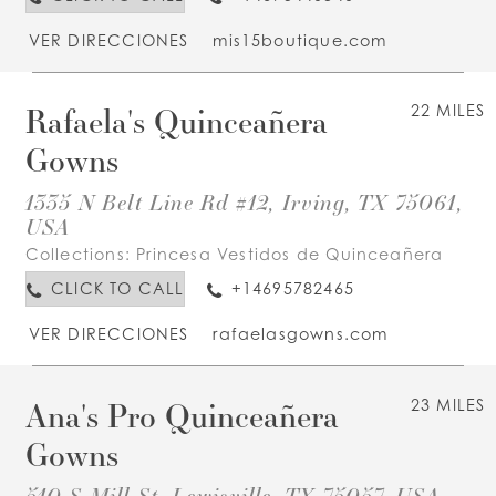
VER DIRECCIONES
mis15boutique.com
Rafaela's Quinceañera
22 MILES
Gowns
1335 N Belt Line Rd #12, Irving, TX 75061,
USA
Collections:
Princesa Vestidos de Quinceañera
CLICK TO CALL
+14695782465
VER DIRECCIONES
rafaelasgowns.com
Ana's Pro Quinceañera
23 MILES
Gowns
510 S Mill St, Lewisville, TX 75057, USA