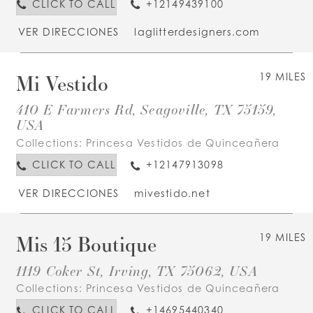
CLICK TO CALL
+12149439100
VER DIRECCIONES
laglitterdesigners.com
Mi Vestido
19 MILES
410 E Farmers Rd, Seagoville, TX 75159,
USA
Collections:
Princesa Vestidos de Quinceañera
CLICK TO CALL
+12147913098
VER DIRECCIONES
mivestido.net
Mis 15 Boutique
19 MILES
1119 Coker St, Irving, TX 75062, USA
Collections:
Princesa Vestidos de Quinceañera
CLICK TO CALL
+14695440340