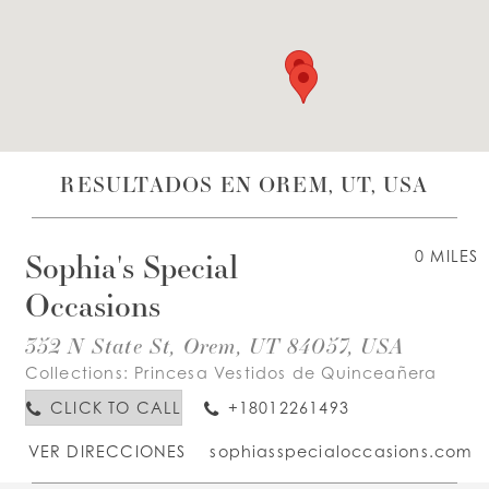
LISTA DE DESEOS
ESPAÑOL
INGLES
RESULTADOS EN OREM, UT, USA
Sophia's Special
0 MILES
Occasions
352 N State St, Orem, UT 84057, USA
Collections:
Princesa Vestidos de Quinceañera
CLICK TO CALL
+18012261493
VER DIRECCIONES
sophiasspecialoccasions.com