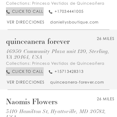
Collections:
Princesa Vestidos de Quinceañera
CLICK TO CALL
+17034441005
VER DIRECCIONES
daniellysboutique.com
quinceanera forever
26 MILES
46950 Community Plaza unit 120, Sterling,
VA 20164, USA
Collections:
Princesa Vestidos de Quinceañera
CLICK TO CALL
+15713428313
VER DIRECCIONES
quinceanera-forever.com
Naomis Flowers
26 MILES
3410 Hamilton St, Hyattsville, MD 20782,
USA