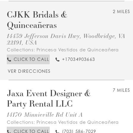
CJKK Bridals &
2 MILES
Quinceañeras
14439 Jefferson Davis Hwy, Woodbridge, VA
22191, USA
Collections:
Princesa Vestidos de Quinceañera
CLICK TO CALL
+17034903663
VER DIRECCIONES
Jaxa Event Designer &
7 MILES
Party Rental LLC
14170 Minnieville Rd Unit A
Collections:
Princesa Vestidos de Quinceañera
CLICK TO CALL
(703) 586-7029