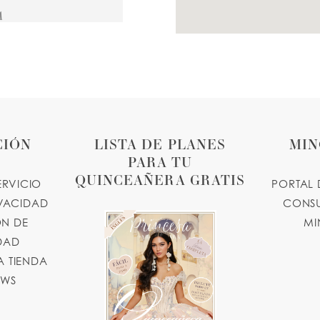
A
.com
20 MILES
CIÓN
LISTA DE PLANES
MIN
PARA TU
QUINCEAÑERA GRATIS
23 MILES
ERVICIO
PORTAL 
IVACIDAD
CONSU
5670, USA
N DE
MI
moroleon.com
IDAD
 TIENDA
24 MILES
OWS
5, USA