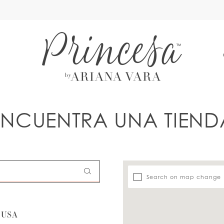
A
ENCUENTRA UNA TIEND
Search on map change
 USA