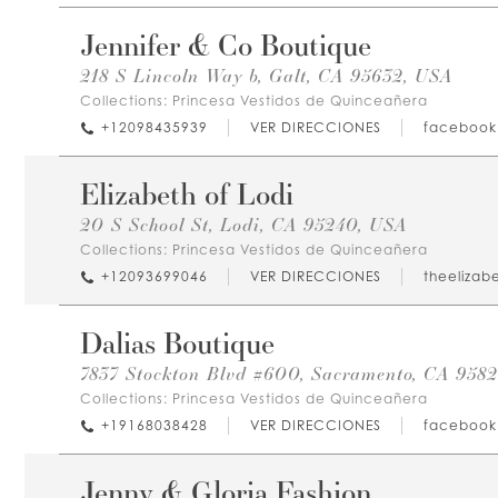
Jennifer & Co Boutique
218 S Lincoln Way b, Galt, CA 95632, USA
Collections:
Princesa Vestidos de Quinceañera
+12098435939
VER DIRECCIONES
facebook
Elizabeth of Lodi
20 S School St, Lodi, CA 95240, USA
Collections:
Princesa Vestidos de Quinceañera
+12093699046
VER DIRECCIONES
theelizabe
Dalias Boutique
7837 Stockton Blvd #600, Sacramento, CA 958
Collections:
Princesa Vestidos de Quinceañera
+19168038428
VER DIRECCIONES
facebook
Jenny & Gloria Fashion