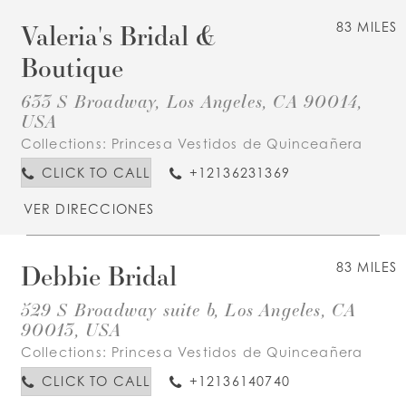
Valeria's Bridal &
83 MILES
Boutique
633 S Broadway, Los Angeles, CA 90014,
USA
Collections:
Princesa Vestidos de Quinceañera
CLICK TO CALL
+12136231369
VER DIRECCIONES
Debbie Bridal
83 MILES
529 S Broadway suite b, Los Angeles, CA
90013, USA
Collections:
Princesa Vestidos de Quinceañera
CLICK TO CALL
+12136140740