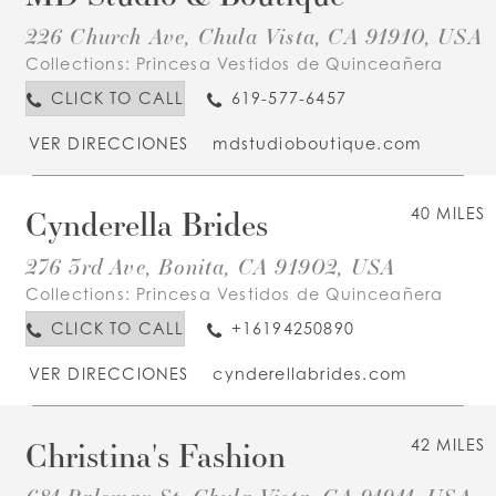
226 Church Ave, Chula Vista, CA 91910, USA
Collections:
Princesa Vestidos de Quinceañera
CLICK TO CALL
619-577-6457
VER DIRECCIONES
mdstudioboutique.com
Cynderella Brides
40 MILES
276 3rd Ave, Bonita, CA 91902, USA
Collections:
Princesa Vestidos de Quinceañera
CLICK TO CALL
+16194250890
VER DIRECCIONES
cynderellabrides.com
Christina's Fashion
42 MILES
681 Palomar St, Chula Vista, CA 91911, USA