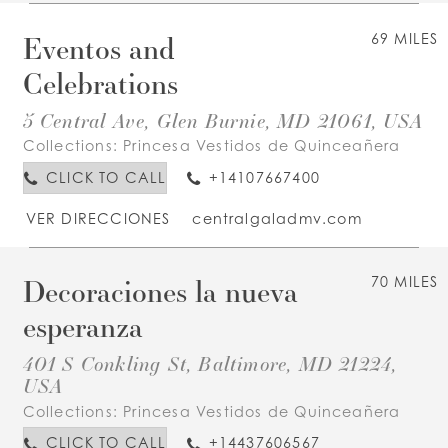
Eventos and
69 MILES
Celebrations
5 Central Ave, Glen Burnie, MD 21061, USA
Collections:
Princesa Vestidos de Quinceañera
CLICK TO CALL
+14107667400
VER DIRECCIONES
centralgaladmv.com
Decoraciones la nueva
70 MILES
esperanza
401 S Conkling St, Baltimore, MD 21224,
USA
Collections:
Princesa Vestidos de Quinceañera
CLICK TO CALL
+14437606567