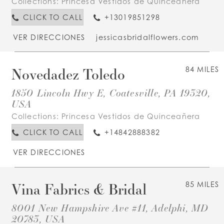
Collections:
Princesa Vestidos de Quinceañera
CLICK TO CALL
+13019851298
VER DIRECCIONES
jessicasbridalflowers.com
Novedadez Toledo
84 MILES
1850 Lincoln Hwy E, Coatesville, PA 19320,
USA
Collections:
Princesa Vestidos de Quinceañera
CLICK TO CALL
+14842888382
VER DIRECCIONES
Vina Fabrics & Bridal
85 MILES
8001 New Hampshire Ave #11, Adelphi, MD
20783, USA