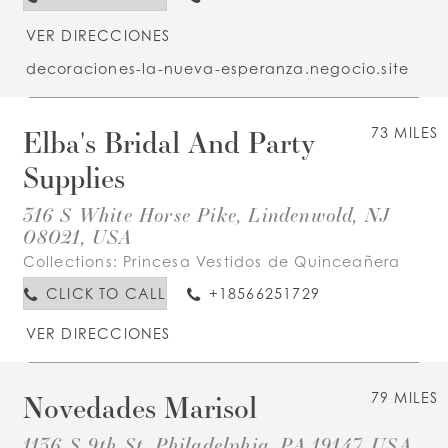
VER DIRECCIONES
decoraciones-la-nueva-esperanza.negocio.site
Elba's Bridal And Party
73 MILES
Supplies
316 S White Horse Pike, Lindenwold, NJ
08021, USA
Collections:
Princesa Vestidos de Quinceañera
CLICK TO CALL
+18566251729
VER DIRECCIONES
Novedades Marisol
79 MILES
1136 S 9th St, Philadelphia, PA 19147, USA