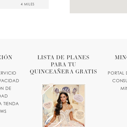
4 MILES
1, USA
4 MILES
CIÓN
LISTA DE PLANES
MIN
PARA TU
QUINCEAÑERA GRATIS
ERVICIO
PORTAL 
IVACIDAD
CONSU
N DE
MI
4 MILES
IDAD
 TIENDA
OWS
4 MILES