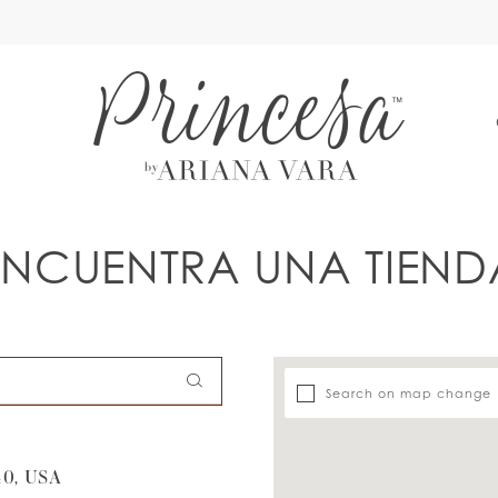
A
ENCUENTRA UNA TIEND
Search on map change
0, USA