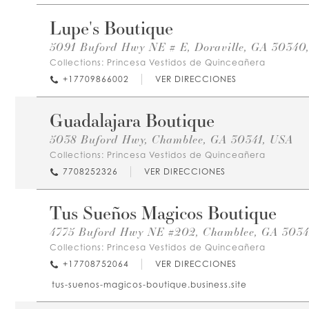
Lupe's Boutique
5091 Buford Hwy NE # E, Doraville, GA 30340
Collections:
Princesa Vestidos de Quinceañera
+17709866002
VER DIRECCIONES
Guadalajara Boutique
5038 Buford Hwy, Chamblee, GA 30341, USA
Collections:
Princesa Vestidos de Quinceañera
7708252326
VER DIRECCIONES
Tus Sueños Magicos Boutique
4775 Buford Hwy NE #202, Chamblee, GA 3034
Collections:
Princesa Vestidos de Quinceañera
+17708752064
VER DIRECCIONES
tus-suenos-magicos-boutique.business.site