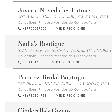
Joyeria Novedades Latinas
407 Atlanta Hwy, Gainesville, GA 30501, USA
Collections:
Princesa Vestidos de Quinceañera
+17705039005
VER DIRECCIONES
Nadia's Boutique
3750 Venture Dr Suite C4, Duluth, GA 30096,
Collections:
Princesa Vestidos de Quinceañera
7704181680
VER DIRECCIONES
Princess Bridal Boutique
733 Pleasant Hill Rd, Lilburn, GA 30047, USA
Collections:
Princesa Vestidos de Quinceañera
+16785154931
VER DIRECCIONES
Cinderella's Gowns