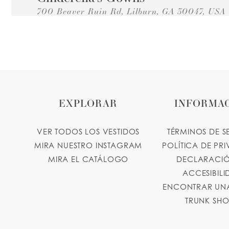
700 Beaver Ruin Rd, Lilburn, GA 30047, USA
Collections:
Princesa Vestidos de Quinceañera
+17709218474
VER DIRECCIONES
cinderel
Victoria's Bridal & Boutique
5530 Buford Hwy Suite 311, Norcross, GA 3007
Collections:
Princesa Vestidos de Quinceañera
EXPLORAR
INFORMA
+16788252102
VER DIRECCIONES
victoriasbridal202.wixsite.com
VER TODOS LOS VESTIDOS
TÉRMINOS DE S
Lupe's Boutique
MIRA NUESTRO INSTAGRAM
POLÍTICA DE PR
MIRA EL CATÁLOGO
DECLARACIÓ
5091 Buford Hwy NE # E, Doraville, GA 30340
ACCESIBIL
Collections:
Princesa Vestidos de Quinceañera
ENCONTRAR UNA
+17709866002
VER DIRECCIONES
TRUNK SH
Guadalajara Boutique