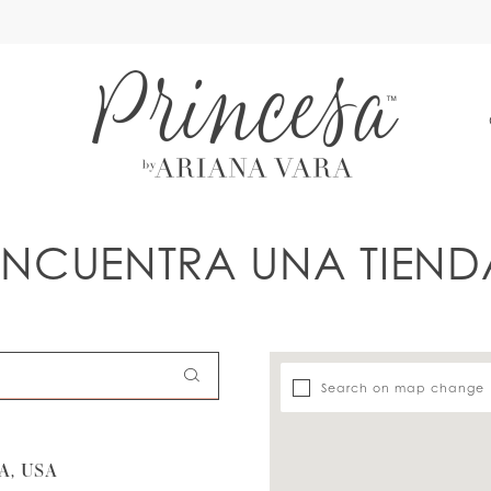
A
ENCUENTRA UNA TIEND
Search on map change
, USA