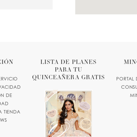
lasgowns.com
34 MILES
1, USA
CIÓN
LISTA DE PLANES
MIN
PARA TU
QUINCEAÑERA GRATIS
ERVICIO
PORTAL 
40 MILES
IVACIDAD
CONSU
N DE
MI
, USA
IDAD
 TIENDA
OWS
40 MILES