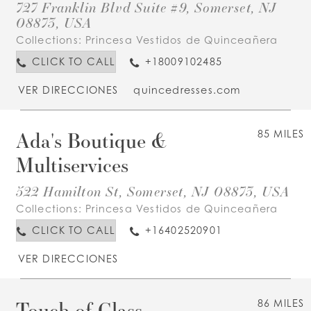
727 Franklin Blvd Suite #9, Somerset, NJ
08873, USA
Collections:
Princesa Vestidos de Quinceañera
CLICK TO CALL
+18009102485
VER DIRECCIONES
quincedresses.com
Ada's Boutique &
85 MILES
Multiservices
522 Hamilton St, Somerset, NJ 08873, USA
Collections:
Princesa Vestidos de Quinceañera
CLICK TO CALL
+16402520901
VER DIRECCIONES
Touch of Class
86 MILES