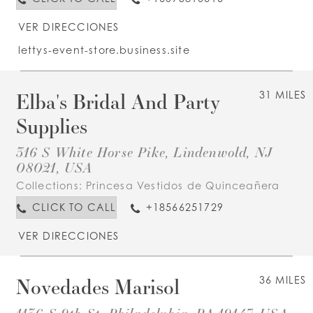
VER DIRECCIONES
lettys-event-store.business.site
Elba's Bridal And Party
31 MILES
Supplies
316 S White Horse Pike, Lindenwold, NJ
08021, USA
Collections:
Princesa Vestidos de Quinceañera
CLICK TO CALL
+18566251729
VER DIRECCIONES
Novedades Marisol
36 MILES
1136 S 9th St, Philadelphia, PA 19147, USA