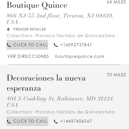
Boutique Quince
64 MILES
866 NJ-33 2nd floor, Trenton, NJ 08619,
USA
PREMIER RETAILER
Collections:
Princesa Vestidos de Quinceañera
CLICK TO CALL
+16092737841
VER DIRECCIONES
boutiquequince.com
Decoraciones la nueva
70 MILES
esperanza
401 S Conkling St, Baltimore, MD 21224,
USA
Collections:
Princesa Vestidos de Quinceañera
CLICK TO CALL
+14437606567