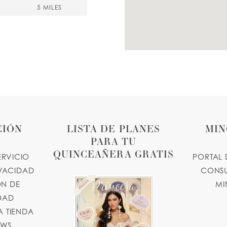
5 MILES
, USA
5 MILES
mony.com
CIÓN
LISTA DE PLANES
MIN
PARA TU
5 MILES
QUINCEAÑERA GRATIS
ERVICIO
PORTAL 
, NY 11372, USA
IVACIDAD
CONSU
N DE
MI
IDAD
 TIENDA
9 MILES
OWS