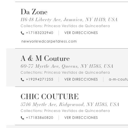
Da Zone
116-18 Liberty Ave, Jamaica, NY 11419, USA
Collections:
Princesa Vestidos de Quinceañera
+17183232940
VER DIRECCIONES
newyorkredcarpetdress.com
A & M Couture
60-77 Myrtle Ave, Queens, NY 11385, USA
Collections:
Princesa Vestidos de Quinceañera
+19294271255
VER DIRECCIONES
a-m-coutu
CHIC COUTURE
5746 Myrtle Ave, Ridgewood, NY 11385, USA
Collections:
Princesa Vestidos de Quinceañera
+17183860820
VER DIRECCIONES