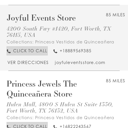
Joyful Events Store
85 MILES
4200 South Fwy #1420, Fort Worth, TX
76115, USA
Collections:
Princesa Vestidos de Quinceañera
CLICK TO CALL
+18889569385
VER DIRECCIONES
joyfuleventsstore.com
Princess Jewels The
85 MILES
Quinceañera Store
Hulen Mall, 4800 S Hulen St Suite 1330,
Fort Worth, TX 76132, USA
Collections:
Princesa Vestidos de Quinceañera
CLICK TO CALL
+16822243567