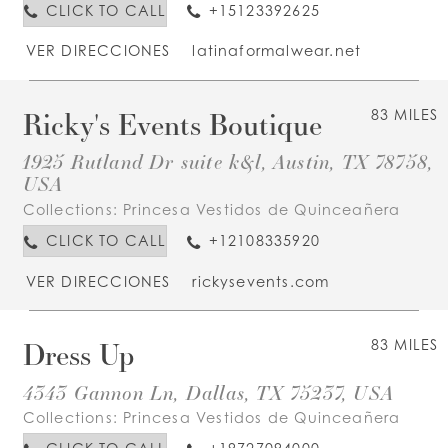
CLICK TO CALL
+15123392625
VER DIRECCIONES
latinaformalwear.net
Ricky's Events Boutique
83 MILES
1925 Rutland Dr suite k&l, Austin, TX 78758,
USA
Collections:
Princesa Vestidos de Quinceañera
CLICK TO CALL
+12108335920
VER DIRECCIONES
rickysevents.com
Dress Up
83 MILES
4343 Gannon Ln, Dallas, TX 75237, USA
Collections:
Princesa Vestidos de Quinceañera