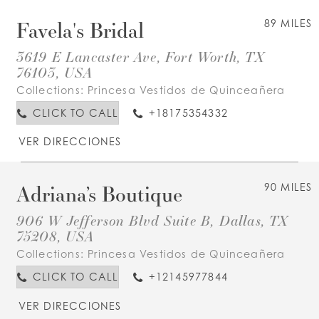
Favela's Bridal
89 MILES
3619 E Lancaster Ave, Fort Worth, TX
76103, USA
Collections:
Princesa Vestidos de Quinceañera
CLICK TO CALL
+18175354332
VER DIRECCIONES
Adriana’s Boutique
90 MILES
906 W Jefferson Blvd Suite B, Dallas, TX
75208, USA
Collections:
Princesa Vestidos de Quinceañera
CLICK TO CALL
+12145977844
VER DIRECCIONES