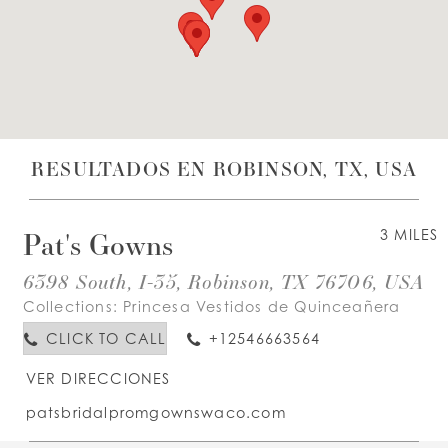
LISTA DE DESEOS
ESPAÑOL
INGLES
RESULTADOS EN ROBINSON, TX, USA
Pat's Gowns
3 MILES
6398 South, I-35, Robinson, TX 76706, USA
Collections:
Princesa Vestidos de Quinceañera
CLICK TO CALL
+12546663564
VER DIRECCIONES
patsbridalpromgownswaco.com