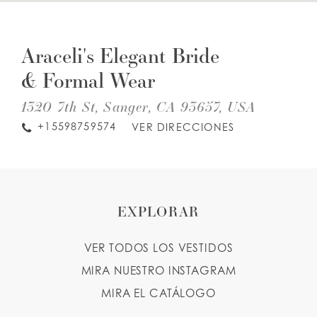
DIS
TO
LISTA DE DESEOS
ARA
Araceli's Elegant Bride
EL
BRI
& Formal Wear
&
ESPAÑOL
INGLES
FO
WE
1320 7th St, Sanger, CA 93657, USA
IN
MIL
+15598759574
VER DIRECCIONES
EXPLORAR
VER TODOS LOS VESTIDOS
MIRA NUESTRO INSTAGRAM
MIRA EL CATÁLOGO