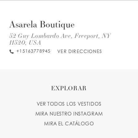
DIS
TO
LISTA DE DESEOS
AS
Asarela Boutique
BOU
IN
MIL
52 Guy Lombardo Ave, Freeport, NY
ESPAÑOL
INGLES
11520, USA
+15163778945
VER DIRECCIONES
EXPLORAR
VER TODOS LOS VESTIDOS
MIRA NUESTRO INSTAGRAM
MIRA EL CATÁLOGO