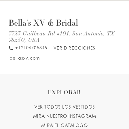
DIS
TO
LISTA DE DESEOS
BEL
Bella's XV & Bridal
XV
&
BRI
7723 Guilbeau Rd #101, San Antonio, TX
ESPAÑOL
INGLES
IN
78250, USA
MIL
+12106705845
VER DIRECCIONES
bellasxv.com
EXPLORAR
VER TODOS LOS VESTIDOS
MIRA NUESTRO INSTAGRAM
MIRA EL CATÁLOGO