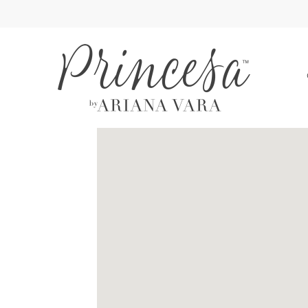
A
DISTANCE
TO
BONITA
BRIDAL"
IN
MILES